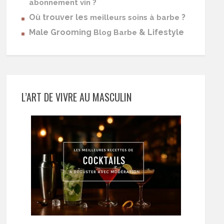
abonnement vin ?
Où trouver les
?
meilleurs soins à barbe
Male Grooming
& Lifestyle
Blog Barbe
L’ART DE VIVRE AU MASCULIN