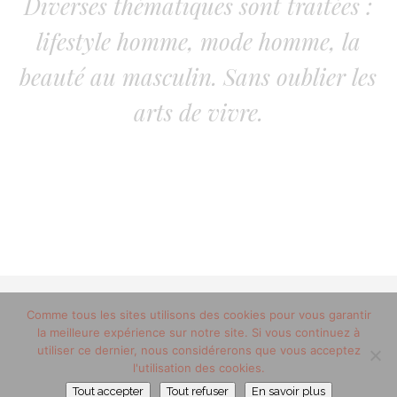
Diverses thématiques sont traitées :
lifestyle homme, mode homme, la
beauté au masculin. Sans oublier les
arts de vivre.
© 2012-2020 copyright trucsdemec.fr - blog lifestyle
Comme tous les sites utilisons des cookies pour vous garantir
la meilleure expérience sur notre site. Si vous continuez à
masculin/Tous droits réservés
utiliser ce dernier, nous considérerons que vous acceptez
Mentions Légales
/
la team
l'utilisation des cookies.
Trucsdemec
Tout accepter
Tout refuser
En savoir plus