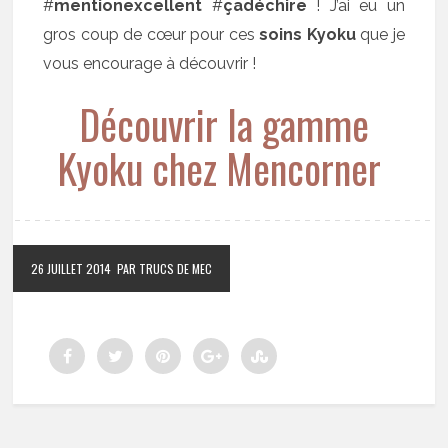
#
mentionexcellent
#
çadéchire
! J’ai eu un
gros coup de cœur pour ces
soins Kyoku
que je
vous encourage à découvrir !
Découvrir la gamme
Kyoku chez Mencorner
26 JUILLET 2014
PAR TRUCS DE MEC