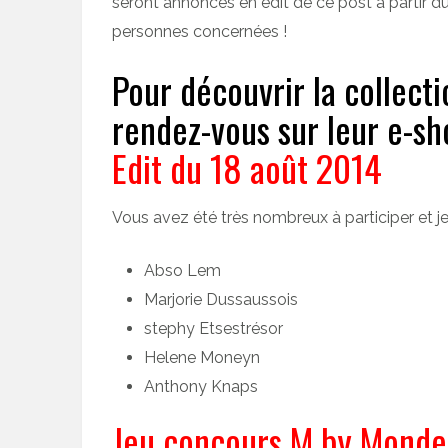
seront annoncés en édit de ce post à partir du
personnes concernées !
Pour découvrir la collect
rendez-vous sur leur e-sh
Edit du 18 août 2014
Vous avez été très nombreux à participer et je
Abso Lem
Marjorie Dussaussois
stephy Etsestrésor
Helene Moneyn
Anthony Knaps
Jeu concours M by Monder