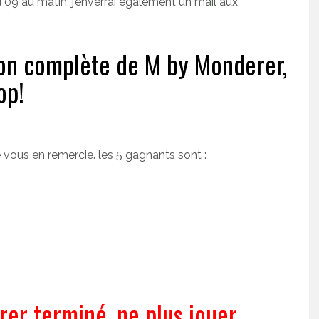
 09 au matin, j’enverrai également un mail aux
ion complète de M by Monderer,
op!
 vous en remercie. les 5 gagnants sont :
er terminé, ne plus jouer