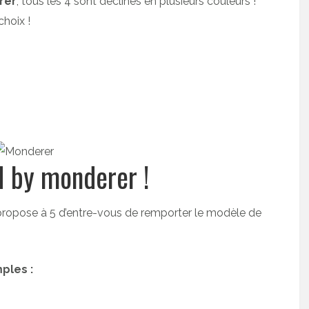
rer
, tous les 4 sont déclinés en plusieurs couleurs !
choix !
M by monderer !
propose à 5 d’entre-vous de remporter le modèle de
ples :