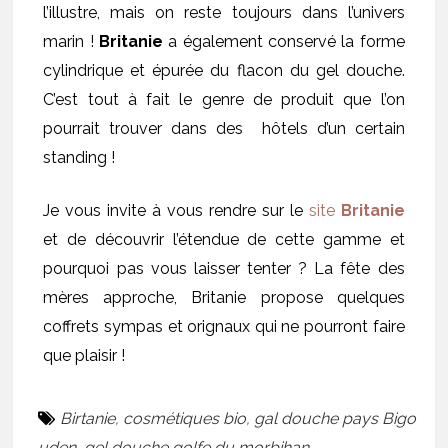
l’illustre, mais on reste toujours dans l’univers
marin !
Britanie
a également conservé la forme
cylindrique et épurée du flacon du gel douche.
C’est tout à fait le genre de produit que l’on
pourrait trouver dans des hôtels d’un certain
standing !
Je vous invite à vous rendre sur le
site
Britanie
et de découvrir l’étendue de cette gamme et
pourquoi pas vous laisser tenter ? La fête des
mères approche, Britanie propose quelques
coffrets sympas et orignaux qui ne pourront faire
que plaisir !
Birtanie
,
cosmétiques bio
,
gal douche pays Bigo
uden
,
gel douche golfe du morbihan