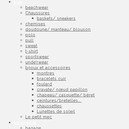
mode
beachwear
Chaussures
baskets/ sneakers
chemises
doudoune/ manteau/ blouson
polo
pull
sweat
t-shirt
sportswear
unde’rwear
bijoux et accessoires
montres
bracelets cuir
foulard
cravate/ nœud papillon
chapeau/ casquette/ béret
ceintures/bretelles….
chaussettes
Lunettes de soleil
Le petit mec
maroquinerie
bagage