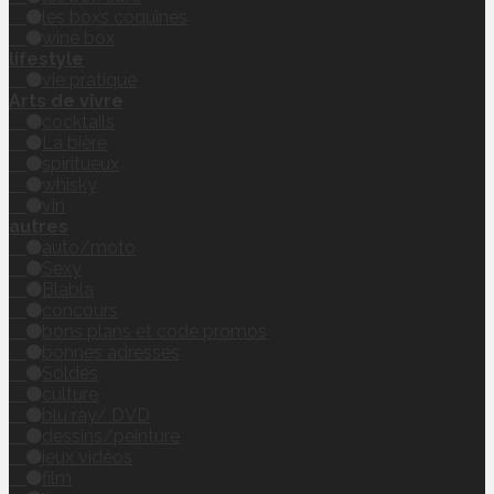
les boxs coquines
wine box
lifestyle
vie pratique
Arts de vivre
cocktails
La bière
spiritueux
whisky
vin
autres
auto/moto
Sexy
Blabla
concours
bons plans et code promos
bonnes adresses
Soldes
culture
blu ray/ DVD
dessins/peinture
jeux vidéos
film