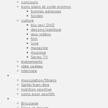
concours
bons plans et code promos
bonnes adresses
Soldes
culture
blu ray/ DVD
dessins/peinture
jeux vidéos
film
livre
magazine
musique
Séries TV
évènements
idée cadeau
interview
Sport
musculation/fitness
Santé/bien-être
nutrition sportive
soins pour sportifs
Maison
Bricolage