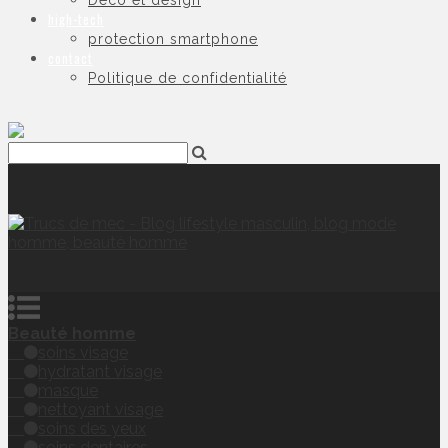
Déco et design
high-tech
protection smartphone
contact
Politique de confidentialité
Beauté homme
soins visage
hydratant visage
masque
nettoyant visage
soins des yeux
soins dentaires