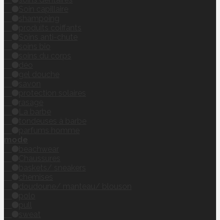
Soin capillaire
shampoing
produits coiffants
Soins anti-chute
soins bio
soins du corps
déo
gel douche
savon
protection solaires
rasage
La barbe
tondeuses à barbe
parfums homme
mode
beachwear
Chaussures
baskets/ sneakers
chemises
doudoune/ manteau/ blouson
polo
pull
sweat