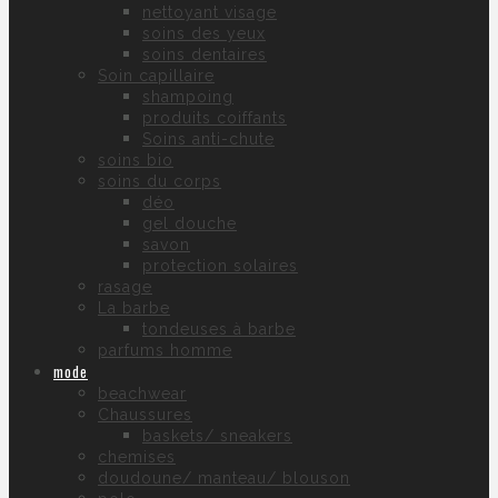
nettoyant visage
soins des yeux
soins dentaires
Soin capillaire
shampoing
produits coiffants
Soins anti-chute
soins bio
soins du corps
déo
gel douche
savon
protection solaires
rasage
La barbe
tondeuses à barbe
parfums homme
mode
beachwear
Chaussures
baskets/ sneakers
chemises
doudoune/ manteau/ blouson