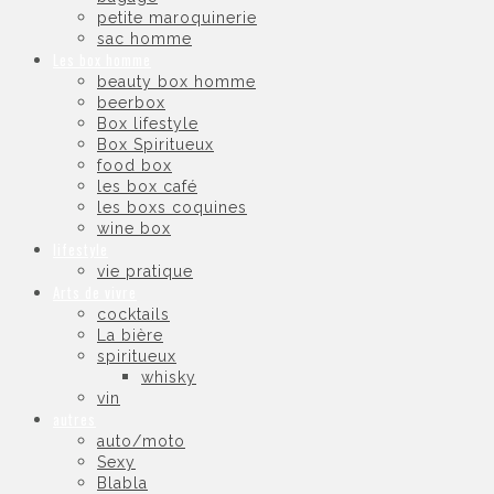
petite maroquinerie
sac homme
Les box homme
beauty box homme
beerbox
Box lifestyle
Box Spiritueux
food box
les box café
les boxs coquines
wine box
lifestyle
vie pratique
Arts de vivre
cocktails
La bière
spiritueux
whisky
vin
autres
auto/moto
Sexy
Blabla