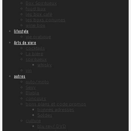
Box Spiritueux
food box
les box café
les boxs coquines
wine box
lifestyle
vie pratique
Arts de vivre
cocktails
La bière
spiritueux
whisky
vin
autres
auto/moto
Sexy
Blabla
concours
bons plans et code promos
bonnes adresses
Soldes
culture
blu ray/ DVD