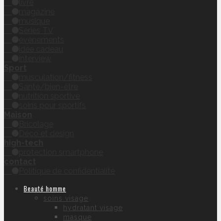
livre
magazine
musique
Séries TV
évènements
idée cadeau
interview
Sport
musculation/fitness
Santé/bien-être
nutrition sportive
soins pour sportifs
Maison
Bricolage
Déco et design
high-tech
protection smartphone
contact
Politique de confidentialité
Beauté homme
soins visage
hydratant visage
masque