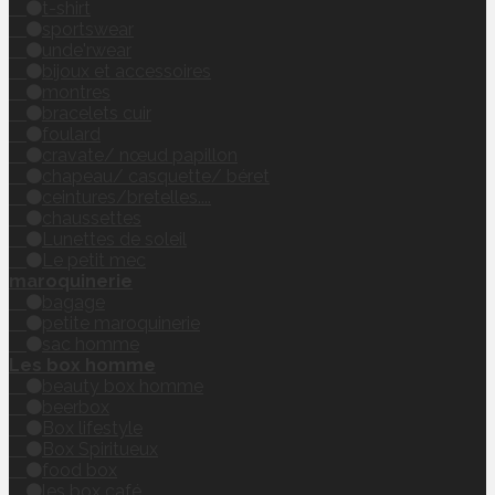
t-shirt
sportswear
unde'rwear
bijoux et accessoires
montres
bracelets cuir
foulard
cravate/ nœud papillon
chapeau/ casquette/ béret
ceintures/bretelles....
chaussettes
Lunettes de soleil
Le petit mec
maroquinerie
bagage
petite maroquinerie
sac homme
Les box homme
beauty box homme
beerbox
Box lifestyle
Box Spiritueux
food box
les box café