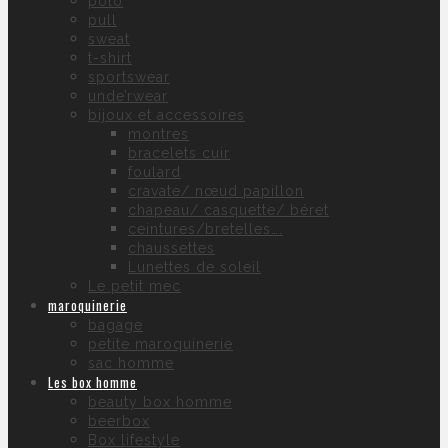
polo
pull
sweat
t-shirt
sportswear
unde’rwear
bijoux et accessoires
montres
bracelets cuir
foulard
cravate/ nœud papillon
chapeau/ casquette/ béret
ceintures/bretelles….
chaussettes
Lunettes de soleil
Le petit mec
maroquinerie
bagage
petite maroquinerie
sac homme
Les box homme
beauty box homme
beerbox
Box lifestyle