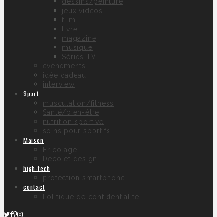
dessins/peinture
jeux vidéos
film
livre
magazine
musique
Séries TV
évènements
idée cadeau
interview
Sport
musculation/fitness
Santé/bien-être
nutrition sportive
soins pour sportifs
Maison
Bricolage
Déco et design
high-tech
protection smartphone
contact
Politique de confidentialité