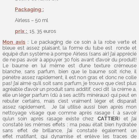
Packaging :
Airless – 50 ml
prix :
15, 35 euros
Mon avis
: Le packaging de ce soin à la robe verte et
bleue est assez plaisant, la forme du tube est ronde et
équipé d’un système à pompe Airless (sans air) j’ai apprécié
de ne pas avoir à appuyer 30 fois avant d’avoir du produit!
Le baume en lui même est d’une texture crémeuse
blanche, sans parfum, bien que le baume soit riche, il
pénètre assez rapidement, il est non gras et donc ne colle
pas! j’ai aimé qu’il soit sans parfum, je trouve que c’est plus
agréable d’avoir un produit sans additif, ceci dit la crème a,
elle un léger parfum (dû à ses actifs minéraux) qui peut en
rebuter certains, mais c’est vraiment léger et disparaît
assez rapidement. Je l’ai utilisé aussi bien après mon
nettoyage visage que comme après rasage ( à savoir
qu’un soin après rasage existe chez
CATTIER
) et j’ai
constaté les mêmes effets : ma peau était bien hydratée
sans effet de brillance, j’ai constaté également un
effet matifiant, qui dynamise et enlève les traces de