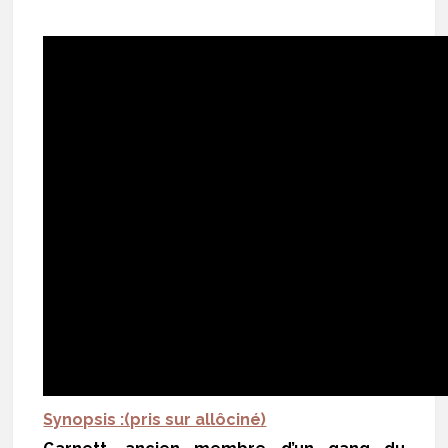
Synopsis :(pris sur allôciné)