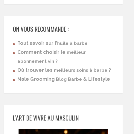
ON VOUS RECOMMANDE :
Tout savoir sur l’
huile à barbe
Comment choisir le
meilleur
abonnement vin ?
Où trouver les
?
meilleurs soins à barbe
Male Grooming
& Lifestyle
Blog Barbe
L’ART DE VIVRE AU MASCULIN