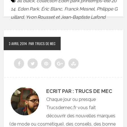
all black
,
collection Eden park printemps-été 20
14
,
Eden Park
,
Éric Blanc
,
Franck Mesnel
,
Philippe G
uillard
,
Yvon Rousset et Jean-Baptiste Lafond
3 AVRIL 2014
PAR TRUCS DE MEC
ECRIT PAR : TRUCS DE MEC
Chaque jour ou presque
Trucsdemec.fr vous fait
découvrir des nouvelles marques
(de mode ou cosmétique), des conseils, des bonne