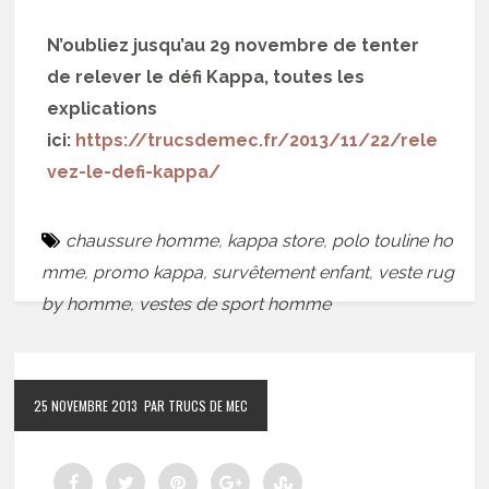
N’oubliez jusqu’au 29 novembre de tenter
de relever le défi Kappa, toutes les
explications
ici:
https://trucsdemec.fr/2013/11/22/rele
vez-le-defi-kappa/
chaussure homme
,
kappa store
,
polo touline ho
mme
,
promo kappa
,
survêtement enfant
,
veste rug
by homme
,
vestes de sport homme
25 NOVEMBRE 2013
PAR TRUCS DE MEC