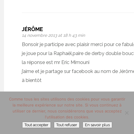
JÉRÔME
14 novembre 2013 at 18 h 43 min
Bonsoir je participe avec plaisir merci pour ce fabu
je joue pour la Raphaël,paire de derby double bouc
la réponse est mr Eric Mimouni
j’aime et je partage sur facebook au nom de Jérô
à bientôt
Comme tous les sites utilisons des cookies pour vous garantir
la meilleure expérience sur notre site. Si vous continuez à
utiliser ce dernier, nous considérerons que vous acceptez
ALLAN
l'utilisation des cookies.
14 novembre 2013 at 19 h 56 min
Tout accepter
Tout refuser
En savoir plus
Bonjour et merci pour ce jeu