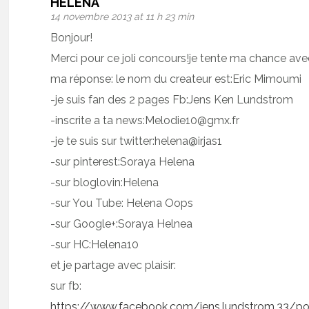
HELENA
14 novembre 2013 at 11 h 23 min
Bonjour!
Merci pour ce joli concours!je tente ma chance avec
ma réponse: le nom du createur est:Eric Mimoumi
-je suis fan des 2 pages Fb:Jens Ken Lundstrom
-inscrite a ta news:Melodie10@gmx.fr
-je te suis sur twitter:helena@irjas1
-sur pinterest:Soraya Helena
-sur bloglovin:Helena
-sur You Tube: Helena Oops
-sur Google+:Soraya Helnea
-sur HC:Helena10
et je partage avec plaisir:
sur fb:
https://www.facebook.com/jens.lundstrom.33/