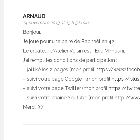
ARNAUD
14 novembre 2013 at 13 h 52 min
Bonjour,
Je joue pour une paire de Raphaël en 42.
Le créateur d’Atelier Voisin est : Eric Mimouni.
J’ai rempli les conditions de participation :
– j’ai liké les 2 pages (mon profil
https://www.face
– suivi votre page Google+ (mon profil
https://pl
– suivi votre page Twitter (mon profil
https://twitt
– suivi votre chaîne Youtube (mon profil
http://ww
Merci. 🙂