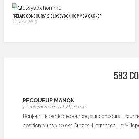
[RELAIS CONCOURS] 2 GLOSSYBOX HOMME À GAGNER
11 août 2015
583 C
PECQUEUR MANON
2 septembre 2013 at 7 h 37 min
Bonjour , je participe pour ce jolie concours . Pour 
position du top 10 est Crozes-Hermitage Le Millep