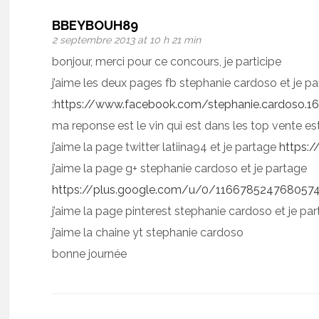
BBEYBOUH89
2 septembre 2013 at 10 h 21 min
bonjour, merci pour ce concours, je participe
j’aime les deux pages fb stephanie cardoso et je p
:
https://www.facebook.com/stephanie.cardoso.
ma reponse est le vin qui est dans les top vente e
j’aime la page twitter latiina94 et je partage
https:
j’aime la page g+ stephanie cardoso et je partage
https://plus.google.com/u/0/1166785247680
j’aime la page pinterest stephanie cardoso et je pa
j’aime la chaine yt stephanie cardoso
bonne journée