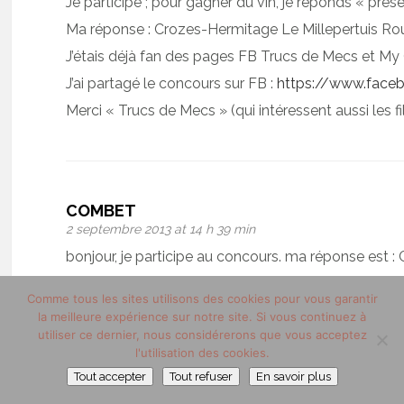
Je participe ; pour gagner du vin, je réponds « prése
Ma réponse : Crozes-Hermitage Le Millepertuis Ro
J’étais déjà fan des pages FB Trucs de Mecs et M
J’ai partagé le concours sur FB :
https://www.face
Merci « Trucs de Mecs » (qui intéressent aussi les f
COMBET
2 septembre 2013 at 14 h 39 min
bonjour, je participe au concours. ma réponse est 
Comme tous les sites utilisons des cookies pour vous garantir
la meilleure expérience sur notre site. Si vous continuez à
utiliser ce dernier, nous considérerons que vous acceptez
l'utilisation des cookies.
ISAURE
2 septembre 2013 at 14 h 53 min
Tout accepter
Tout refuser
En savoir plus
bonjour, très envie de participer aussi, suis fan isa