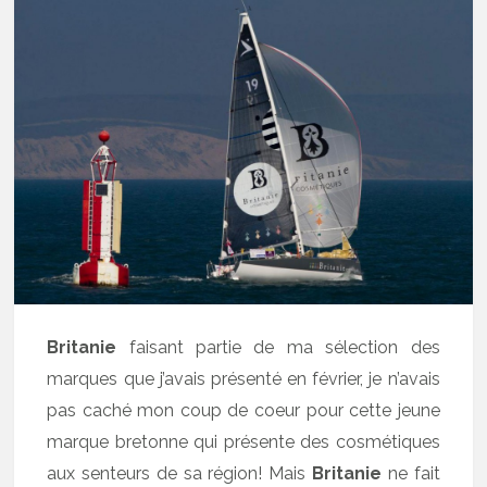
Britanie
faisant partie de ma sélection des
marques que j’avais présenté en février, je n’avais
pas caché mon coup de coeur pour cette jeune
marque bretonne qui présente des cosmétiques
aux senteurs de sa région! Mais
Britanie
ne fait