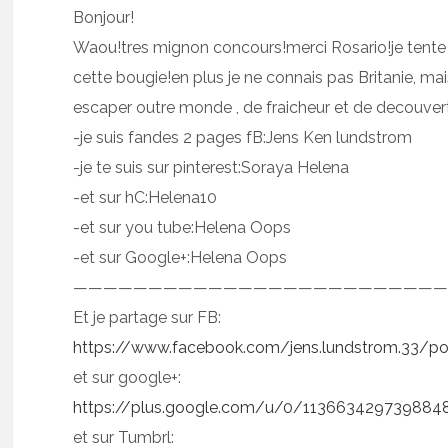
Bonjour!
Waou!tres mignon concours!merci Rosario!je tente m
cette bougie!en plus je ne connais pas Britanie, ma
escaper outre monde , de fraicheur et de decouver
-je suis fandes 2 pages fB:Jens Ken lundstrom
-je te suis sur pinterest:Soraya Helena
-et sur hC:Helena10
-et sur you tube:Helena Oops
-et sur Google+:Helena Oops
————————————————————————
Et je partage sur FB:
https://www.facebook.com/jens.lundstrom.33/p
et sur google+:
https://plus.google.com/u/0/1136634297398
et sur Tumbrl: