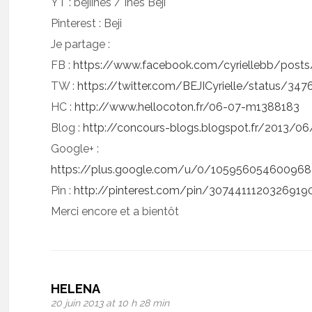
YT : bejiines / Inès Beji
Pinterest : Beji
Je partage :
FB :
https://www.facebook.com/cyriellebb/post
TW :
https://twitter.com/BEJICyrielle/status/3
HC :
http://www.hellocoton.fr/06-07-m1388183
Blog :
http://concours-blogs.blogspot.fr/2013/06
Google+ :
https://plus.google.com/u/0/1059560546009
Pin :
http://pinterest.com/pin/3074411120326919
Merci encore et a bientôt
HELENA
20 juin 2013 at 10 h 28 min