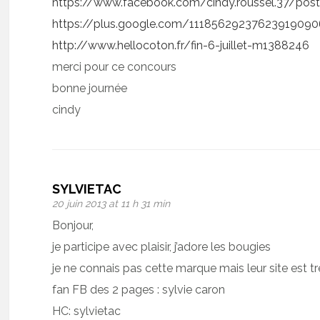
https://www.facebook.com/cindy.roussel.37/po
https://plus.google.com/111856292376239190
http://www.hellocoton.fr/fin-6-juillet-m1388246
merci pour ce concours
bonne journée
cindy
SYLVIETAC
20 juin 2013 at 11 h 31 min
Bonjour,
je participe avec plaisir, j’adore les bougies
je ne connais pas cette marque mais leur site est tr
fan FB des 2 pages : sylvie caron
HC: sylvietac