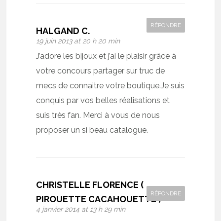
RÉPONDRE
HALGAND C.
19 juin 2013 at 20 h 20 min
J’adore les bijoux et j’ai le plaisir grâce à
votre concours partager sur truc de
mecs de connaitre votre boutique.Je suis
conquis par vos belles réalisations et
suis très fan. Merci à vous de nous
proposer un si beau catalogue.
CHRISTELLE FLORENCE (
RÉPONDRE
PIROUETTE CACAHOUETTE )
4 janvier 2014 at 13 h 29 min