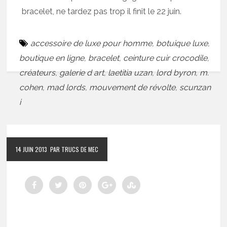
bracelet, ne tardez pas trop il finit le 22 juin.
accessoire de luxe pour homme
,
botuique luxe
,
boutique en ligne
,
bracelet
,
ceinture cuir crocodile
,
créateurs
,
galerie d art
,
laetitia uzan
,
lord byron
,
m.
cohen
,
mad lords
,
mouvement de révolte
,
scunzan
i
14 JUIN 2013
PAR TRUCS DE MEC