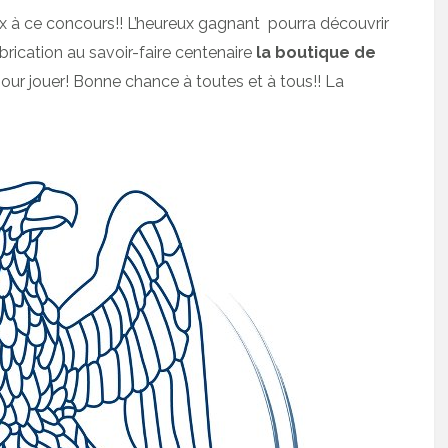
 à ce concours!! L’heureux gagnant pourra découvrir
brication au savoir-faire centenaire
la boutique de
pour jouer! Bonne chance à toutes et à tous!! La