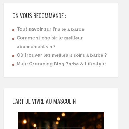
ON VOUS RECOMMANDE :
Tout savoir sur l’
huile à barbe
Comment choisir le
meilleur
abonnement vin ?
Où trouver les
?
meilleurs soins à barbe
Male Grooming
& Lifestyle
Blog Barbe
L’ART DE VIVRE AU MASCULIN