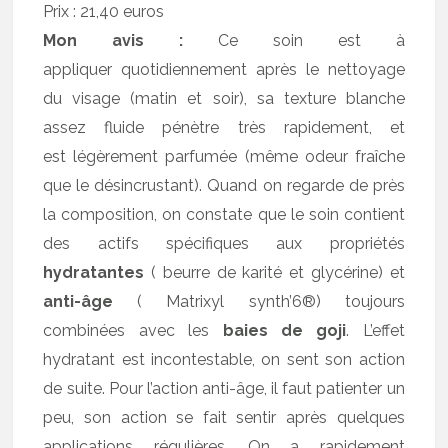
Prix : 21,40 euros
Mon avis :
Ce soin est à
appliquer quotidiennement après le nettoyage
du visage (matin et soir), sa texture blanche
assez fluide pénètre très rapidement, et
est légèrement parfumée (même odeur fraîche
que le désincrustant). Quand on regarde de près
la composition, on constate que le soin contient
des actifs spécifiques aux propriétés
hydratantes
( beurre de karité et glycérine) et
anti-âge
( Matrixyl synth’6®) toujours
combinées avec les
baies de goji
. L’effet
hydratant est incontestable, on sent son action
de suite. Pour l’action anti-âge, il faut patienter un
peu, son action se fait sentir après quelques
applications régulières. On a rapidement