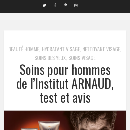
BEAUTÉ HOMME
HYDRATANT VISAGE
NETTOYANT VISAGE
,
,
,
SOINS DES YEUX
SOINS VISAGE
,
Soins pour hommes
de l’Institut ARNAUD,
test et avis