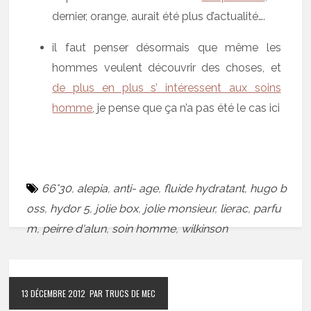
dernier, orange, aurait été plus d’actualité….
il faut penser désormais que même les
hommes veulent découvrir des choses, et
de plus en plus s’ intéressent aux soins
homme
, je pense que ça n’a pas été le cas ici
66°30
,
alepia
,
anti- age
,
fluide hydratant
,
hugo b
oss
,
hydor 5
,
jolie box
,
jolie monsieur
,
lierac
,
parfu
m
,
peirre d'alun
,
soin homme
,
wilkinson
13 DÉCEMBRE 2012
PAR TRUCS DE MEC