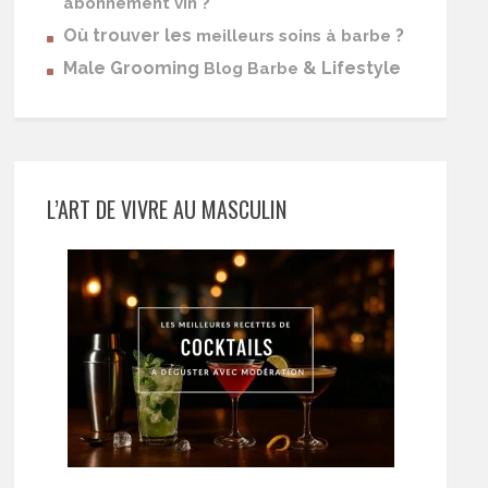
abonnement vin ?
Où trouver les
?
meilleurs soins à barbe
Male Grooming
& Lifestyle
Blog Barbe
L’ART DE VIVRE AU MASCULIN