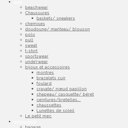
mode
beachwear
Chaussures
baskets/ sneakers
chemises
doudoune/ manteau/ blouson
polo
pull
sweat
t-shirt
sportswear
unde’rwear
bijoux et accessoires
montres
bracelets cuir
foulard
cravate/ nœud papillon
chapeau/ casquette/ béret
ceintures/bretelles….
chaussettes
Lunettes de soleil
Le petit mec
maroquinerie
bagage