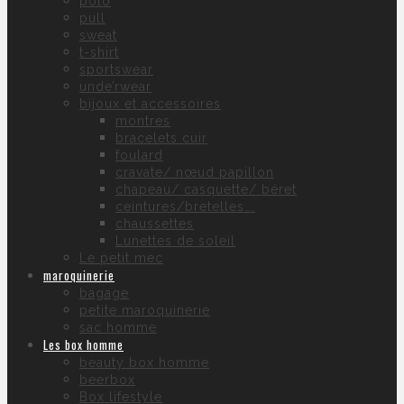
polo
pull
sweat
t-shirt
sportswear
unde’rwear
bijoux et accessoires
montres
bracelets cuir
foulard
cravate/ nœud papillon
chapeau/ casquette/ béret
ceintures/bretelles….
chaussettes
Lunettes de soleil
Le petit mec
maroquinerie
bagage
petite maroquinerie
sac homme
Les box homme
beauty box homme
beerbox
Box lifestyle