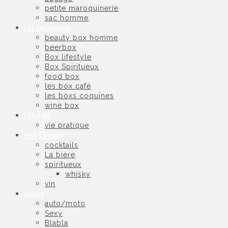
petite maroquinerie
sac homme
Les box homme
beauty box homme
beerbox
Box lifestyle
Box Spiritueux
food box
les box café
les boxs coquines
wine box
lifestyle
vie pratique
Arts de vivre
cocktails
La bière
spiritueux
whisky
vin
autres
auto/moto
Sexy
Blabla