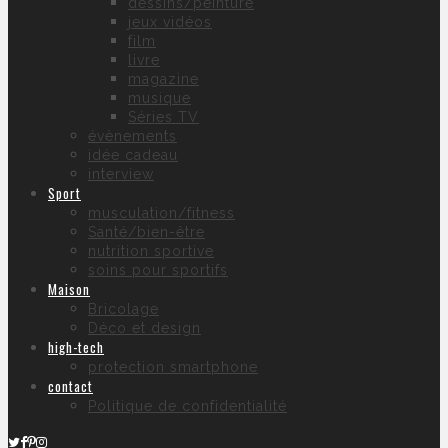
dessins/peinture
jeux vidéos
film
livre
magazine
musique
Séries TV
évènements
idée cadeau
interview
Sport
musculation/fitness
Santé/bien-être
nutrition sportive
soins pour sportifs
Maison
Bricolage
Déco et design
high-tech
protection smartphone
contact
Politique de confidentialité