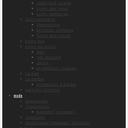
nettoyant visage
soins des yeux
soins dentaires
Soin capillaire
shampoing
produits coiffants
Soins anti-chute
soins bio
soins du corps
déo
gel douche
savon
protection solaires
rasage
La barbe
tondeuses à barbe
parfums homme
mode
beachwear
Chaussures
baskets/ sneakers
chemises
doudoune/ manteau/ blouson