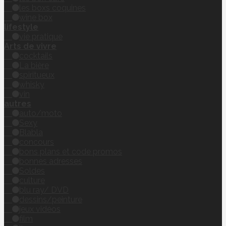
les boxs coquines
wine box
lifestyle
vie pratique
Arts de vivre
cocktails
La bière
spiritueux
whisky
vin
autres
auto/moto
Sexy
Blabla
concours
bons plans et code promos
bonnes adresses
Soldes
culture
blu ray/ DVD
dessins/peinture
jeux vidéos
film