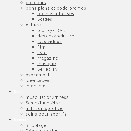
concours
bons plans et code promos
bonnes adresses
Soldes
culture
blu ray/ DVD
dessins/peinture
jeux vidéos
film
livre
magazine
musique
Séries TV
évènements
idée cadeau
interview
Sport
musculation/fitness
Santé/bien-être
nutrition sportive
soins pour sportifs
Maison
Bricolage