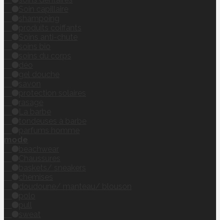
Soin capillaire
shampoing
produits coiffants
Soins anti-chute
soins bio
soins du corps
déo
gel douche
savon
protection solaires
rasage
La barbe
tondeuses à barbe
parfums homme
mode
beachwear
Chaussures
baskets/ sneakers
chemises
doudoune/ manteau/ blouson
polo
pull
sweat