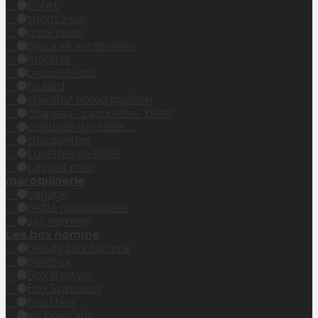
t-shirt
sportswear
unde'rwear
bijoux et accessoires
montres
bracelets cuir
foulard
cravate/ nœud papillon
chapeau/ casquette/ béret
ceintures/bretelles....
chaussettes
Lunettes de soleil
Le petit mec
maroquinerie
bagage
petite maroquinerie
sac homme
Les box homme
beauty box homme
beerbox
Box lifestyle
Box Spiritueux
food box
les box café