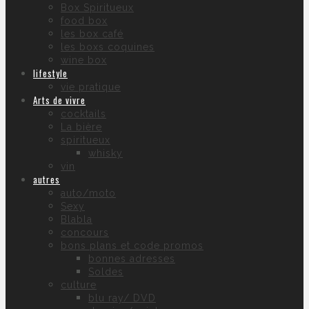
Box Spiritueux
food box
les box café
les boxs coquines
wine box
lifestyle
vie pratique
Arts de vivre
cocktails
La bière
spiritueux
whisky
vin
autres
auto/moto
Sexy
Blabla
concours
bons plans et code promos
bonnes adresses
Soldes
culture
blu ray/ DVD