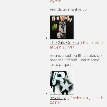
25 min
Prends un mentos 🙂
The Girls On Fire
3 février 2013
at 14 h 27 min
Bouhouhouhou !!! : ah plus de
mentos !!!!!! snif … z’ai mangé
les 4 paquets !
rosario42
3 février 2013 at 14 h
28 min