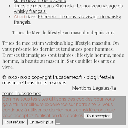
sur le devant de la scène
Trucs de mec
dans
Khêmeia : Le nouveau visage du
whisky français.
Abad
dans
Khêmeia : Le nouveau visage du whisky
français.
Trucs de Mec, le lifestyle au masculin depuis 2012.
Trucs de mec est un webzine/blog lifestyle masculin. On
vous présente les dernières tendances pour hommes.
Diverses thématiques sont traitées : lifestyle homme, mode
homme, la beauté au masculin. Sans oublier les arts de
vivre.
© 2012-2020 copyright trucsdemec.fr - blog lifestyle
masculin/Tous droits réservés
Mentions Légales
/
la
team Trucsdemec
Comme tous les sites utilisons des cookies pour vous
garantir la meilleure expérience sur notre site. Si vous
continuez à utiliser ce dernier, nous considérerons que
vous acceptez l'utilisation des cookies.
Tout accepter
Tout refuser
En savoir plus