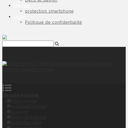
Déco et design
high-tech
protection smartphone
contact
Politique de confidentialité
Beauté homme
soins visage
hydratant visage
masque
nettoyant visage
soins des yeux
soins dentaires