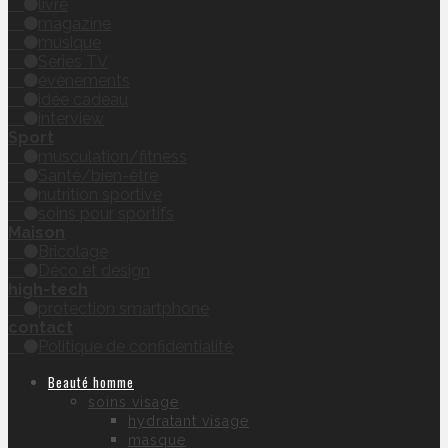
livre
magazine
musique
Séries TV
évènements
idée cadeau
interview
Sport
musculation/fitness
Santé/bien-être
nutrition sportive
soins pour sportifs
Maison
Bricolage
Déco et design
high-tech
protection smartphone
contact
Politique de confidentialité
Beauté homme
soins visage
hydratant visage
masque