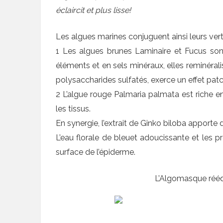
éclaircit et plus lisse!
Les algues marines conjuguent ainsi leurs vert
1 Les algues brunes Laminaire et Fucus sont 
éléments et en sels minéraux, elles reminéralis
polysaccharides sulfatés, exerce un effet patch
2 L’algue rouge Palmaria palmata est riche en
les tissus.
En synergie, l’extrait de Ginko biloba apporte d
L’eau florale de bleuet adoucissante et les p
surface de l’épiderme.
L’Algomasque rééqu