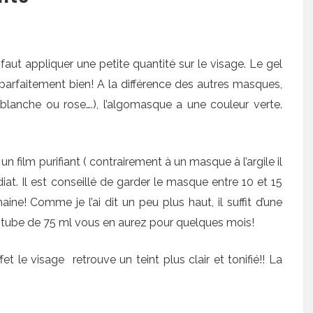
faut appliquer une petite quantité sur le visage. Le gel
e parfaitement bien! A la différence des autres masques,
blanche ou rose….), l’algomasque a une couleur verte.
un film purifiant ( contrairement à un masque à l’argile il
diat. Il est conseillé de garder le masque entre 10 et 15
aine! Comme je l’ai dit un peu plus haut, il suffit d’une
n tube de 75 ml vous en aurez pour quelques mois!
ffet le visage retrouve un teint plus clair et tonifié!! La