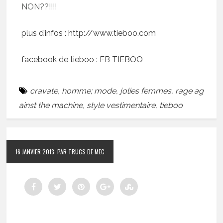
NON??!!!!
plus d’infos :
http://www.tieboo.com
facebook de tieboo :
FB TIEBOO
cravate
,
homme; mode
,
jolies femmes
,
rage ag
ainst the machine
,
style vestimentaire
,
tieboo
16 JANVIER 2013
PAR TRUCS DE MEC