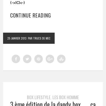
(->
ICI
<-)
CONTINUE READING
25 JANVIER 2013
PAR TRUCS DE MEC
BOX LIFESTYLE
LES BOX HOMME
,
3 ème édition de la dandy box……. ça