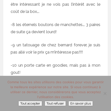
être intéressant je ne vois pas l’intérêt avec le
coût de la box….
-8 les éternels boutons de manchettes…. 3 paires
de suite ça devient lourd!
-9 un tatouage de chez bernard forever, je suis
pas allé voir le prix ça m’intéresse pas!!!!
-10 un porte carte en goodies, mais pas à mon
gout!
Comme tous les sites utilisons des cookies pour vous garantir
En plus j’ai remarqué avec un certain désarroi que
la meilleure expérience sur notre site. Si vous continuez à
utiliser ce dernier, nous considérerons que vous acceptez
la box en elle même est identique à la première,
l'utilisation des cookies.
le petit dessin qui faisait le charme de cette
Tout accepter
Tout refuser
En savoir plus
petite boîte noire est le même que celui de la