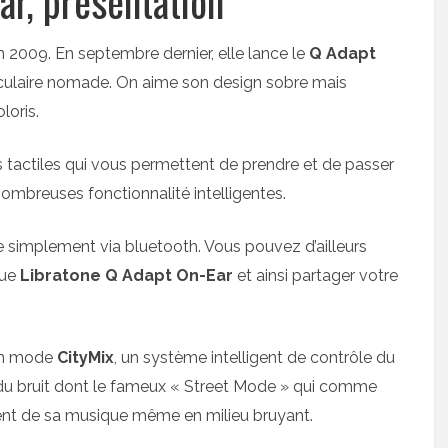
ar, présentation
2009. En septembre dernier, elle lance le
Q
Adapt
culaire nomade. On aime son design sobre mais
loris.
actiles qui vous permettent de prendre et de passer
ombreuses fonctionnalité intelligentes.
implement via bluetooth. Vous pouvez d’ailleurs
que
Libratone Q Adapt On-Ear
et ainsi partager votre
son mode
CityMix
, un système intelligent de contrôle du
 du bruit dont le fameux « Street Mode » qui comme
ent de sa musique même en milieu bruyant.