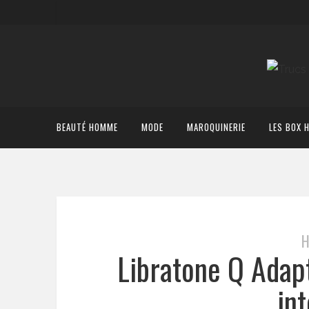
BEAUTÉ HOMME
MODE
MAROQUINERIE
LES BOX 
H
Libratone Q Adap
int