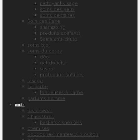
nettoyant visage
soins des yeux
soins dentaires
Soin capillaire
shampoing
produits coiffants
Soins anti-chute
soins bio
soins du corps
déo
gel douche
savon
protection solaires
rasage
La barbe
tondeuses à barbe
parfums homme
mode
beachwear
Chaussures
baskets/ sneakers
chemises
doudoune/ manteau/ blouson