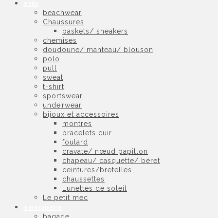
mode
beachwear
Chaussures
baskets/ sneakers
chemises
doudoune/ manteau/ blouson
polo
pull
sweat
t-shirt
sportswear
unde’rwear
bijoux et accessoires
montres
bracelets cuir
foulard
cravate/ nœud papillon
chapeau/ casquette/ béret
ceintures/bretelles….
chaussettes
Lunettes de soleil
Le petit mec
maroquinerie
bagage