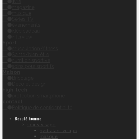
livre
magazine
musique
Séries TV
évènements
idée cadeau
interview
Sport
musculation/fitness
Santé/bien-être
nutrition sportive
soins pour sportifs
Maison
Bricolage
Déco et design
high-tech
protection smartphone
contact
Politique de confidentialité
Beauté homme
soins visage
hydratant visage
masque