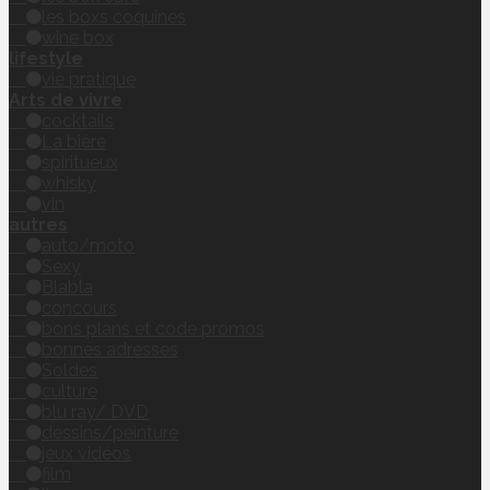
les boxs coquines
wine box
lifestyle
vie pratique
Arts de vivre
cocktails
La bière
spiritueux
whisky
vin
autres
auto/moto
Sexy
Blabla
concours
bons plans et code promos
bonnes adresses
Soldes
culture
blu ray/ DVD
dessins/peinture
jeux vidéos
film