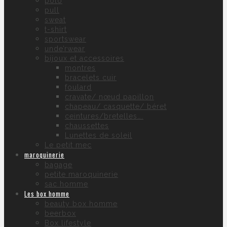
polo
pull
sweat
t-shirt
sportswear
unde’rwear
bijoux et accessoires
montres
bracelets cuir
foulard
cravate/ nœud papillon
chapeau/ casquette/ béret
ceintures/bretelles….
chaussettes
Lunettes de soleil
Le petit mec
maroquinerie
bagage
petite maroquinerie
sac homme
Les box homme
beauty box homme
beerbox
Box lifestyle