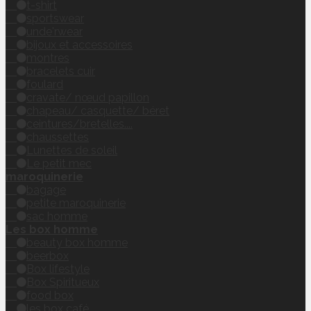
t-shirt
sportswear
unde'rwear
bijoux et accessoires
montres
bracelets cuir
foulard
cravate/ nœud papillon
chapeau/ casquette/ béret
ceintures/bretelles....
chaussettes
Lunettes de soleil
Le petit mec
maroquinerie
bagage
petite maroquinerie
sac homme
Les box homme
beauty box homme
beerbox
Box lifestyle
Box Spiritueux
food box
les box café