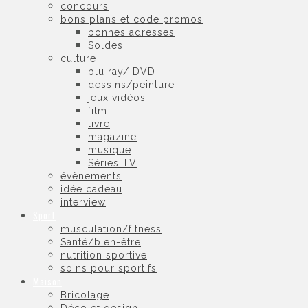
concours
bons plans et code promos
bonnes adresses
Soldes
culture
blu ray/ DVD
dessins/peinture
jeux vidéos
film
livre
magazine
musique
Séries TV
évènements
idée cadeau
interview
Sport
musculation/fitness
Santé/bien-être
nutrition sportive
soins pour sportifs
Maison
Bricolage