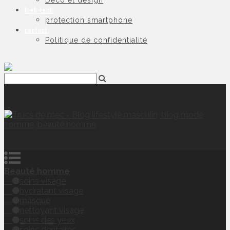
Déco et design
high-tech
protection smartphone
contact
Politique de confidentialité
Beauté homme
soins visage
hydratant visage
masque
nettoyant visage
soins des yeux
soins dentaires