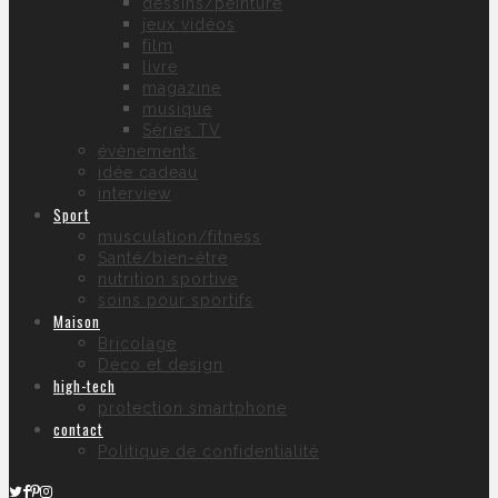
dessins/peinture
jeux vidéos
film
livre
magazine
musique
Séries TV
évènements
idée cadeau
interview
Sport
musculation/fitness
Santé/bien-être
nutrition sportive
soins pour sportifs
Maison
Bricolage
Déco et design
high-tech
protection smartphone
contact
Politique de confidentialité