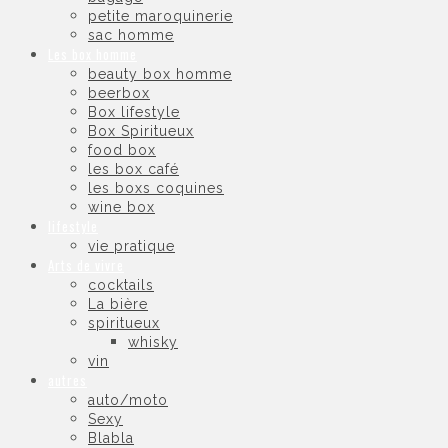
petite maroquinerie
sac homme
Les box homme
beauty box homme
beerbox
Box lifestyle
Box Spiritueux
food box
les box café
les boxs coquines
wine box
lifestyle
vie pratique
Arts de vivre
cocktails
La bière
spiritueux
whisky
vin
autres
auto/moto
Sexy
Blabla