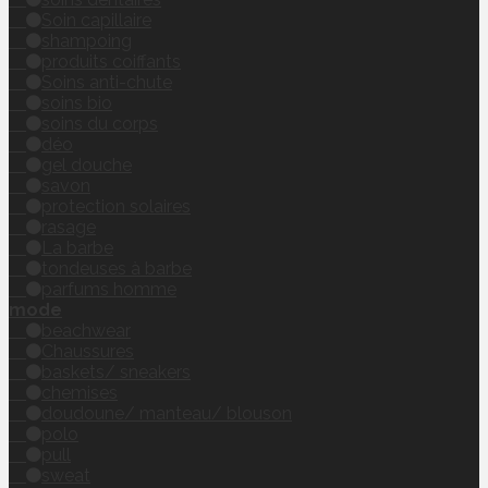
Soin capillaire
shampoing
produits coiffants
Soins anti-chute
soins bio
soins du corps
déo
gel douche
savon
protection solaires
rasage
La barbe
tondeuses à barbe
parfums homme
mode
beachwear
Chaussures
baskets/ sneakers
chemises
doudoune/ manteau/ blouson
polo
pull
sweat