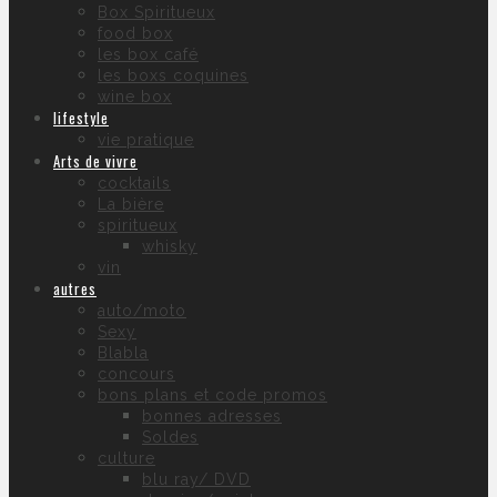
Box Spiritueux
food box
les box café
les boxs coquines
wine box
lifestyle
vie pratique
Arts de vivre
cocktails
La bière
spiritueux
whisky
vin
autres
auto/moto
Sexy
Blabla
concours
bons plans et code promos
bonnes adresses
Soldes
culture
blu ray/ DVD