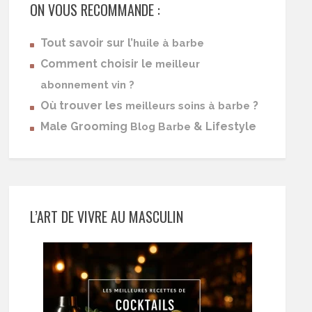
ON VOUS RECOMMANDE :
Tout savoir sur l’
huile à barbe
Comment choisir le
meilleur
abonnement vin ?
Où trouver les
?
meilleurs soins à barbe
Male Grooming
& Lifestyle
Blog Barbe
L’ART DE VIVRE AU MASCULIN