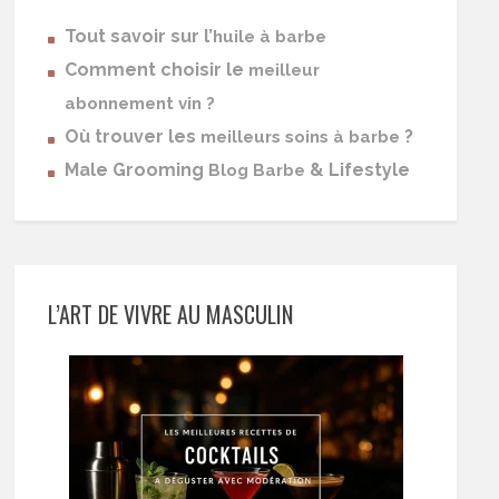
Tout savoir sur l’
huile à barbe
Comment choisir le
meilleur
abonnement vin ?
Où trouver les
?
meilleurs soins à barbe
Male Grooming
& Lifestyle
Blog Barbe
L’ART DE VIVRE AU MASCULIN