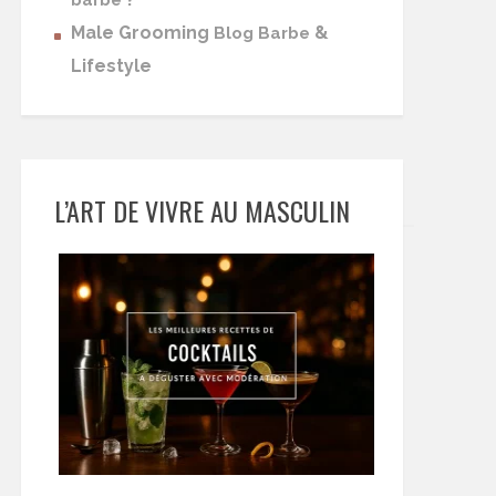
barbe
Male Grooming
&
Blog Barbe
Lifestyle
L’ART DE VIVRE AU MASCULIN