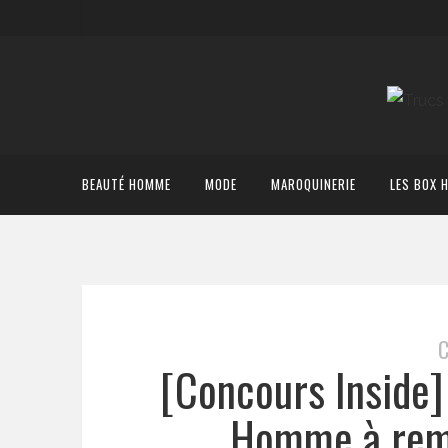
BEAUTÉ HOMME
MODE
MAROQUINERIE
LES BOX 
[Concours Inside]
Homme à remp