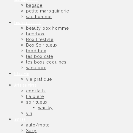
bagage
petite maroquinerie
sac homme
Les box homme
beauty box homme
beerbox
Box lifestyle
Box Spiritueux
food box
les box café
les boxs coquines
wine box
lifestyle
vie pratique
Arts de vivre
cocktails
La bière
spiritueux
whisky
vin
autres
auto/moto
Sexy