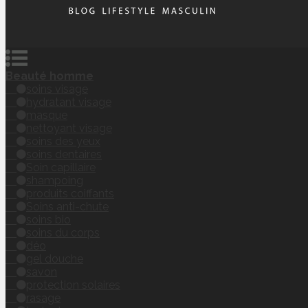
Beauté homme
soins visage
hydratant visage
masque
nettoyant visage
soins des yeux
soins dentaires
Soin capillaire
shampoing
produits coiffants
Soins anti-chute
soins bio
soins du corps
déo
gel douche
savon
protection solaires
rasage