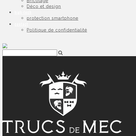
Bricolage
Déco et design
high-tech
protection smartphone
contact
Politique de confidentialité