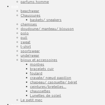
parfums homme
mode
beachwear
Chaussures
baskets/ sneakers
chemises
doudoune/ manteau/ blouson
polo
pull
sweat
t-shirt
sportswear
unde’rwear
bijoux et accessoires
montres
bracelets cuir
foulard
cravate/ nœud papillon
chapeau/ casquette/ béret
ceintures/bretelles….
chaussettes
Lunettes de soleil
Le petit mec
maroquinerie