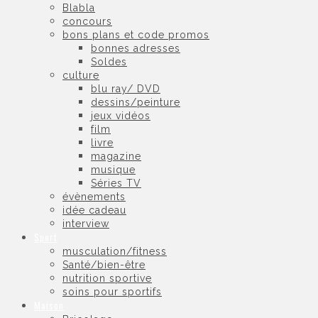
Blabla
concours
bons plans et code promos
bonnes adresses
Soldes
culture
blu ray/ DVD
dessins/peinture
jeux vidéos
film
livre
magazine
musique
Séries TV
évènements
idée cadeau
interview
Sport
musculation/fitness
Santé/bien-être
nutrition sportive
soins pour sportifs
Maison