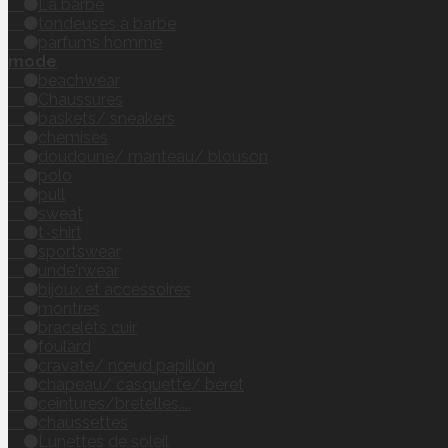
La barbe
tondeuses à barbe
parfums homme
mode
beachwear
Chaussures
baskets/ sneakers
chemises
doudoune/ manteau/ blouson
polo
pull
sweat
t-shirt
sportswear
unde'rwear
bijoux et accessoires
montres
bracelets cuir
foulard
cravate/ nœud papillon
chapeau/ casquette/ béret
ceintures/bretelles....
chaussettes
Lunettes de soleil