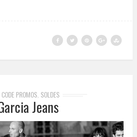
T CODE PROMOS
SOLDES
,
Garcia Jeans