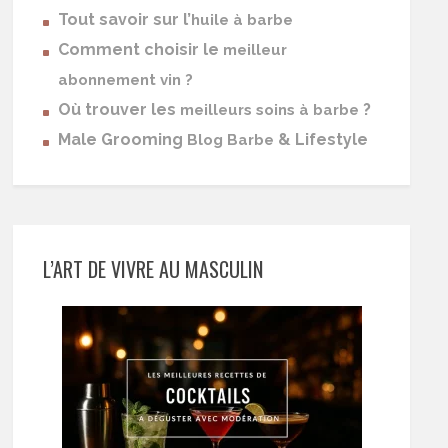
Tout savoir sur l’
huile à barbe
Comment choisir le
meilleur
abonnement vin ?
Où trouver les
?
meilleurs soins à barbe
Male Grooming
& Lifestyle
Blog Barbe
L’ART DE VIVRE AU MASCULIN