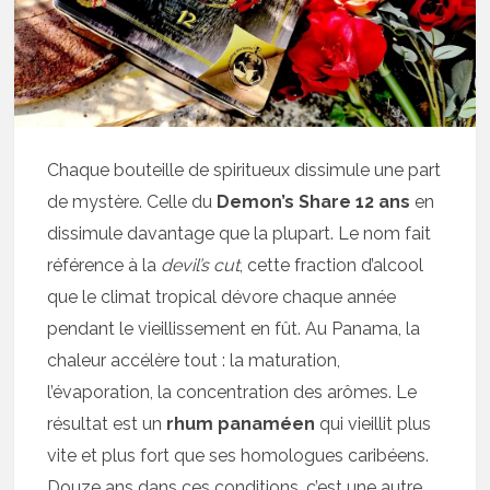
Chaque bouteille de spiritueux dissimule une part
de mystère. Celle du
Demon’s Share 12 ans
en
dissimule davantage que la plupart. Le nom fait
référence à la
devil’s cut
, cette fraction d’alcool
que le climat tropical dévore chaque année
pendant le vieillissement en fût. Au Panama, la
chaleur accélère tout : la maturation,
l’évaporation, la concentration des arômes. Le
résultat est un
rhum panaméen
qui vieillit plus
vite et plus fort que ses homologues caribéens.
Douze ans dans ces conditions, c’est une autre