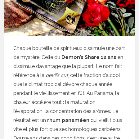
Chaque bouteille de spiritueux dissimule une part
de mystère. Celle du
Demon’s Share 12 ans
en
dissimule davantage que la plupart. Le nom fait
référence à la
devil’s cut
, cette fraction d’alcool
que le climat tropical dévore chaque année
pendant le vieillissement en fût. Au Panama, la
chaleur accélère tout : la maturation,
l’évaporation, la concentration des arômes. Le
résultat est un
rhum panaméen
qui vieillit plus
vite et plus fort que ses homologues caribéens.
Douze ans dans ces conditions, c’est une autre