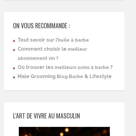
ON VOUS RECOMMANDE :
Tout savoir sur l’
huile à barbe
Comment choisir le
meilleur
abonnement vin ?
Où trouver les
?
meilleurs soins à barbe
Male Grooming
& Lifestyle
Blog Barbe
L’ART DE VIVRE AU MASCULIN