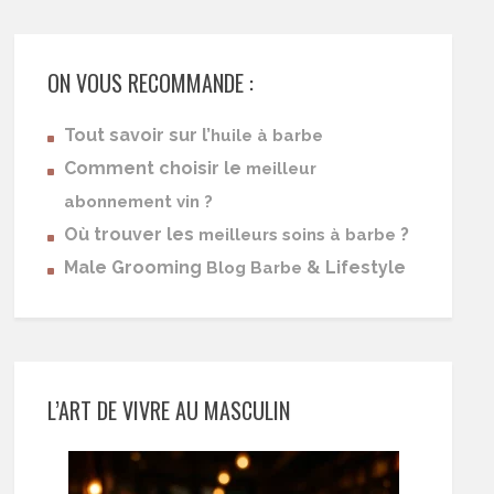
ON VOUS RECOMMANDE :
Tout savoir sur l’
huile à barbe
Comment choisir le
meilleur
abonnement vin ?
Où trouver les
?
meilleurs soins à barbe
Male Grooming
& Lifestyle
Blog Barbe
L’ART DE VIVRE AU MASCULIN