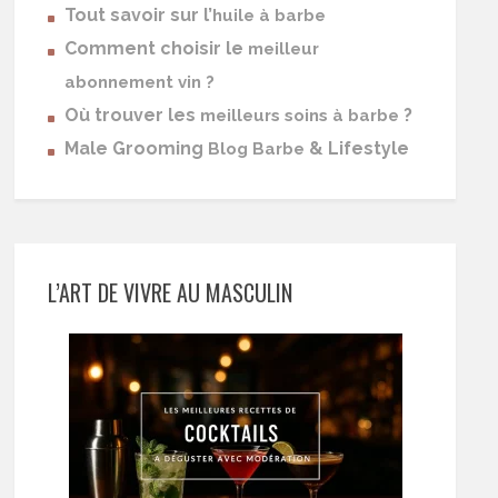
Tout savoir sur l’
huile à barbe
Comment choisir le
meilleur
abonnement vin ?
Où trouver les
?
meilleurs soins à barbe
Male Grooming
& Lifestyle
Blog Barbe
L’ART DE VIVRE AU MASCULIN