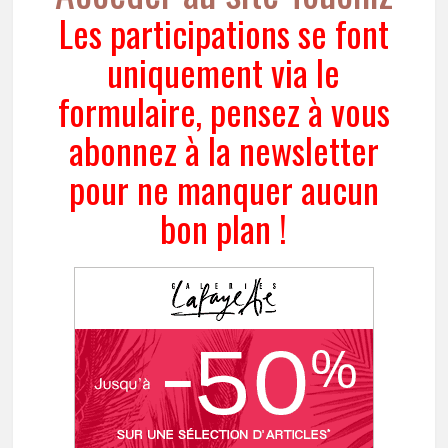
Les participations se font
uniquement via le
formulaire, pensez à vous
abonnez à la newsletter
pour ne manquer aucun
bon plan !