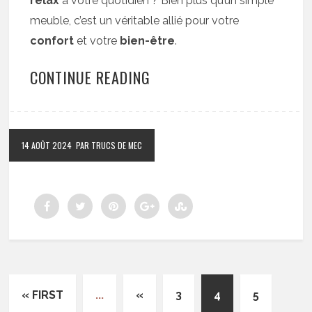
relax
à votre quotidien ? Bien plus qu’un simple
meuble, c’est un véritable allié pour votre
confort
et votre
bien-être
.
CONTINUE READING
14 AOÛT 2024
PAR TRUCS DE MEC
« FIRST
...
«
3
4
5