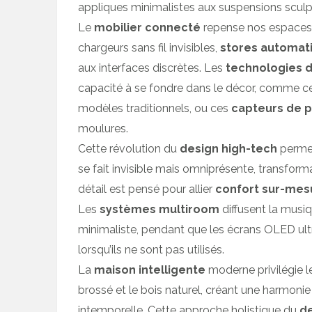
appliques minimalistes aux suspensions sculp
Le
mobilier connecté
repense nos espaces a
chargeurs sans fil invisibles,
stores automat
aux interfaces discrètes. Les
technologies 
capacité à se fondre dans le décor, comme ces
modèles traditionnels, ou ces
capteurs de 
moulures.
Cette révolution du
design high-tech
permet
se fait invisible mais omniprésente, transfo
détail est pensé pour allier
confort sur-mes
Les
systèmes multiroom
diffusent la musi
minimaliste, pendant que les écrans OLED ult
lorsqu’ils ne sont pas utilisés.
La
maison intelligente
moderne privilégie l
brossé et le bois naturel, créant une harmoni
intemporelle. Cette approche holistique du
d