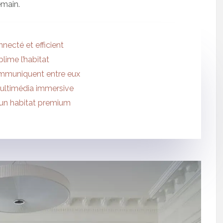
emain.
necté et efficient
lime l’habitat
communiquent entre eux
ultimédia immersive
r un habitat premium