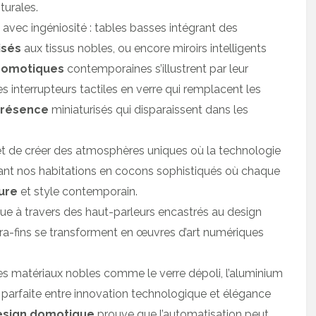
turales.
vec ingéniosité : tables basses intégrant des
isés
aux tissus nobles, ou encore miroirs intelligents
domotiques
contemporaines s’illustrent par leur
 interrupteurs tactiles en verre qui remplacent les
présence
miniaturisés qui disparaissent dans les
 de créer des atmosphères uniques où la technologie
rmant nos habitations en cocons sophistiqués où chaque
ure
et style contemporain.
que à travers des haut-parleurs encastrés au design
ra-fins se transforment en œuvres d’art numériques
es matériaux nobles comme le verre dépoli, l’aluminium
e parfaite entre innovation technologique et élégance
esign domotique
prouve que l’automatisation peut