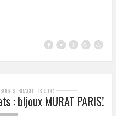
SSOIRES
BRACELETS CUIR
,
ats : bijoux MURAT PARIS!