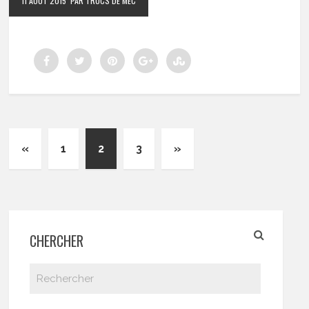
11 AOÛT 2015
PAR TRUCS DE MEC
«
1
2
3
»
CHERCHER