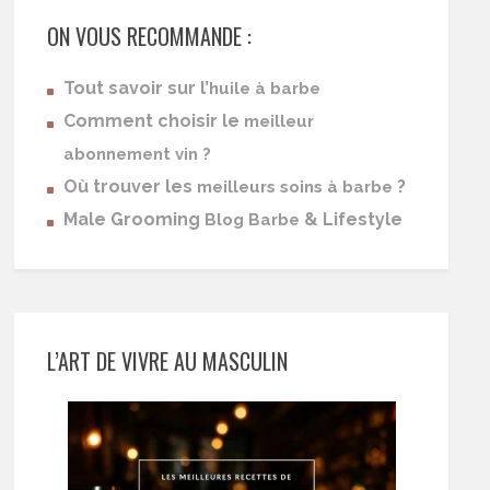
ON VOUS RECOMMANDE :
Tout savoir sur l’
huile à barbe
Comment choisir le
meilleur
abonnement vin ?
Où trouver les
?
meilleurs soins à barbe
Male Grooming
& Lifestyle
Blog Barbe
L’ART DE VIVRE AU MASCULIN