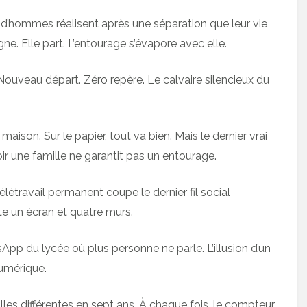
’hommes réalisent après une séparation que leur vie
e. Elle part. L’entourage s’évapore avec elle.
Nouveau départ. Zéro repère. Le calvaire silencieux du
ison. Sur le papier, tout va bien. Mais le dernier vrai
 une famille ne garantit pas un entourage.
élétravail permanent coupe le dernier fil social
te un écran et quatre murs.
p du lycée où plus personne ne parle. L’illusion d’un
numérique.
illes différentes en sept ans. À chaque fois, le compteur