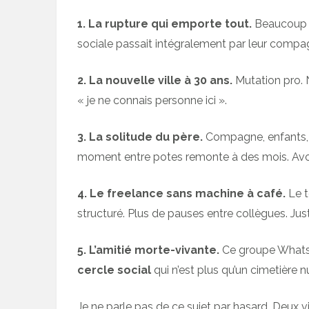
1. La rupture qui emporte tout.
Beaucoup d
sociale passait intégralement par leur compagn
2. La nouvelle ville à 30 ans.
Mutation pro. 
« je ne connais personne ici ».
3. La solitude du père.
Compagne, enfants, ma
moment entre potes remonte à des mois. Avoir
4. Le freelance sans machine à café.
Le t
structuré. Plus de pauses entre collègues. Jus
5. L’amitié morte-vivante.
Ce groupe WhatsAp
cercle social
qui n’est plus qu’un cimetière 
Je ne parle pas de ce sujet par hasard. Deux v