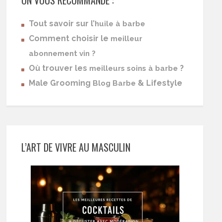
ON VOUS RECOMMANDE :
Tout savoir sur l’
huile à barbe
Comment choisir le
meilleur
abonnement vin ?
Où trouver les
?
meilleurs soins à barbe
Male Grooming
& Lifestyle
Blog Barbe
L’ART DE VIVRE AU MASCULIN