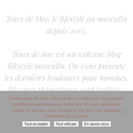
Trucs de Mec, le lifestyle au masculin
depuis 2012.
Trucs de mec est un webzine/blog
lifestyle masculin. On vous présente
les dernières tendances pour hommes.
Diverses thématiques sont traitées :
Comme tous les sites utilisons des cookies pour vous garantir
lifestyle homme, mode homme, la
la meilleure expérience sur notre site. Si vous continuez à
utiliser ce dernier, nous considérerons que vous acceptez
beauté au masculin. Sans oublier les
l'utilisation des cookies.
arts de vivre.
Tout accepter
Tout refuser
En savoir plus