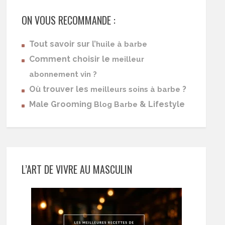
ON VOUS RECOMMANDE :
Tout savoir sur l’
huile à barbe
Comment choisir le
meilleur
abonnement vin ?
Où trouver les
?
meilleurs soins à barbe
Male Grooming
& Lifestyle
Blog Barbe
L’ART DE VIVRE AU MASCULIN