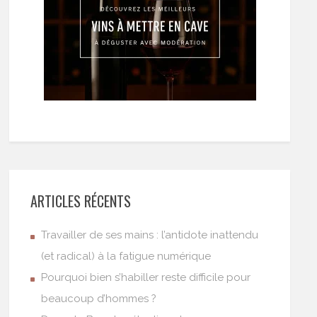
ARTICLES RÉCENTS
Travailler de ses mains : l’antidote inattendu
(et radical) à la fatigue numérique
Pourquoi bien s’habiller reste difficile pour
beaucoup d’hommes ?