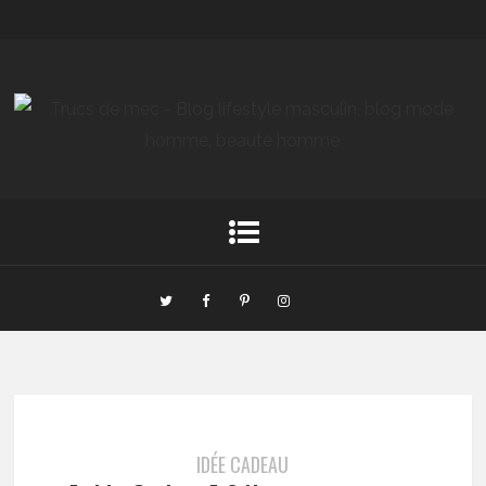
IDÉE CADEAU