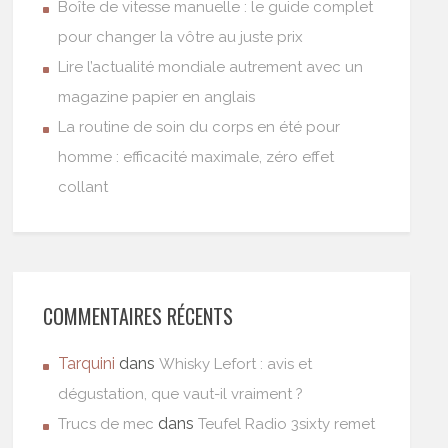
Boîte de vitesse manuelle : le guide complet
pour changer la vôtre au juste prix
Lire l’actualité mondiale autrement avec un
magazine papier en anglais
La routine de soin du corps en été pour
homme : efficacité maximale, zéro effet
collant
COMMENTAIRES RÉCENTS
Tarquini
dans
Whisky Lefort : avis et
dégustation, que vaut-il vraiment ?
dans
Trucs de mec
Teufel Radio 3sixty remet