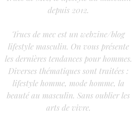
depuis 2012.
Trucs de mec est un webzine/blog
lifestyle masculin. On vous présente
les dernières tendances pour hommes.
Diverses thématiques sont traitées :
lifestyle homme, mode homme, la
beauté au masculin. Sans oublier les
arts de vivre.