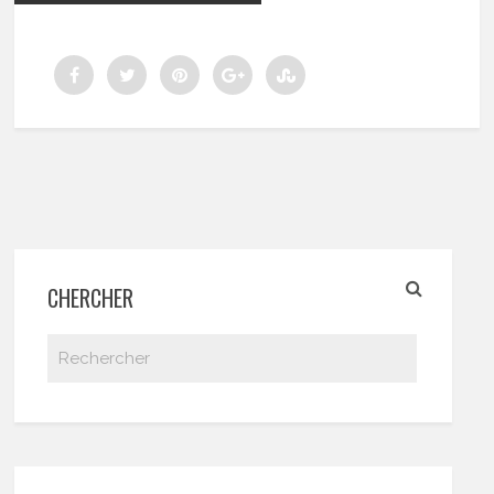
CHERCHER