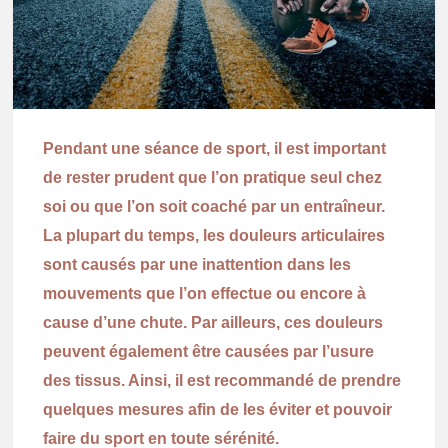
Pendant une séance de sport, il est important
de rester prudent que l’on pratique seul chez
soi ou que l’on soit coaché par un entraîneur.
La plupart du temps, les douleurs articulaires
sont causés par une inattention dans les
mouvements que l’on effectue ou encore à
cause d’une chute. Par ailleurs, ces douleurs
peuvent également être causées par l’usure
des tissus. Ainsi, il est recommandé de prendre
quelques mesures afin de les éviter et pouvoir
faire du sport en toute sérénité.