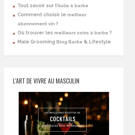
Tout savoir sur l’
huile à barbe
Comment choisir le
meilleur
abonnement vin ?
Où trouver les
?
meilleurs soins à barbe
Male Grooming
& Lifestyle
Blog Barbe
L’ART DE VIVRE AU MASCULIN