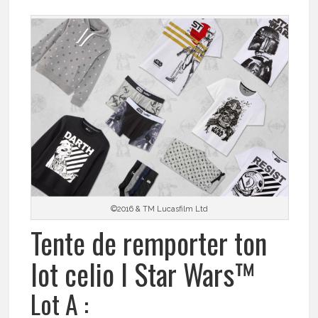
©2016 & TM Lucasfilm Ltd
Tente de remporter ton
lot celio I Star Wars™
Lot A :