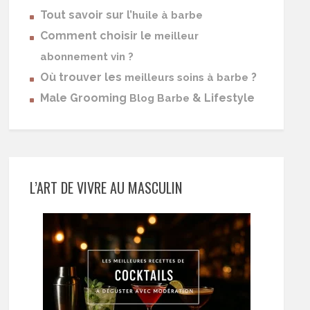
Tout savoir sur l’
huile à barbe
Comment choisir le
meilleur
abonnement vin ?
Où trouver les
?
meilleurs soins à barbe
Male Grooming
& Lifestyle
Blog Barbe
L’ART DE VIVRE AU MASCULIN