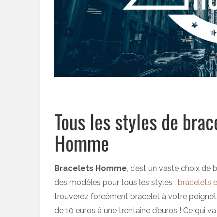
Tous les styles de brac
Homme
Bracelets Homme
, c’est un vaste choix d
des modèles pour tous les styles :
bracelets e
trouverez forcément bracelet à votre poignet !
de 10 euros à une trentaine d’euros ! Ce qui va